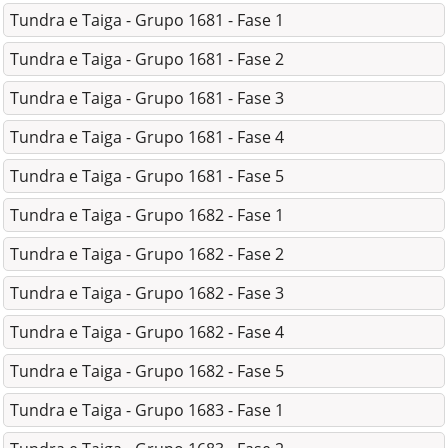
Tundra e Taiga - Grupo 1681 - Fase 1
Tundra e Taiga - Grupo 1681 - Fase 2
Tundra e Taiga - Grupo 1681 - Fase 3
Tundra e Taiga - Grupo 1681 - Fase 4
Tundra e Taiga - Grupo 1681 - Fase 5
Tundra e Taiga - Grupo 1682 - Fase 1
Tundra e Taiga - Grupo 1682 - Fase 2
Tundra e Taiga - Grupo 1682 - Fase 3
Tundra e Taiga - Grupo 1682 - Fase 4
Tundra e Taiga - Grupo 1682 - Fase 5
Tundra e Taiga - Grupo 1683 - Fase 1