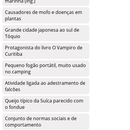
marinha (ing.)
Causadores de mofo e doenças em
plantas
Grande cidade japonesa ao sul de
Tóquio
Protagonista do livro O Vampiro de
Curitiba
Pequeno fogão portátil, muito usado
no camping
Atividade ligada ao adestramento de
falcões
Queijo típico da Suíca parecido com
o fondue
Conjunto de normas sociais e de
comportamento