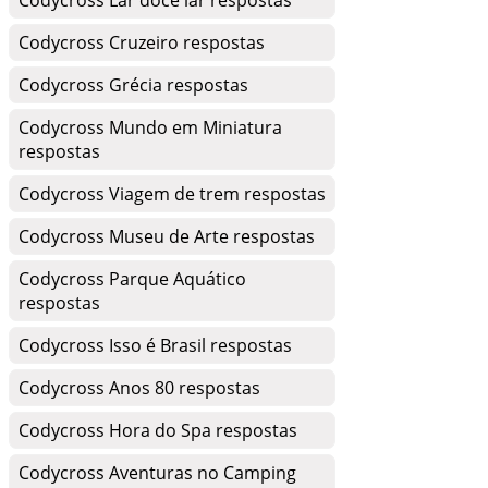
Codycross Lar doce lar respostas
Codycross Cruzeiro respostas
Codycross Grécia respostas
Codycross Mundo em Miniatura
respostas
Codycross Viagem de trem respostas
Codycross Museu de Arte respostas
Codycross Parque Aquático
respostas
Codycross Isso é Brasil respostas
Codycross Anos 80 respostas
Codycross Hora do Spa respostas
Codycross Aventuras no Camping