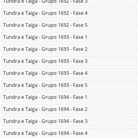
Tundra e Taiga - Grupo 1692 - Fase 3
Tundra e Taiga - Grupo 1692 - Fase 4
Tundra e Taiga - Grupo 1692 - Fase 5
Tundra e Taiga - Grupo 1693 - Fase 1
Tundra e Taiga - Grupo 1693 - Fase 2
Tundra e Taiga - Grupo 1693 - Fase 3
Tundra e Taiga - Grupo 1693 - Fase 4
Tundra e Taiga - Grupo 1693 - Fase 5
Tundra e Taiga - Grupo 1694 - Fase 1
Tundra e Taiga - Grupo 1694 - Fase 2
Tundra e Taiga - Grupo 1694 - Fase 3
Tundra e Taiga - Grupo 1694 - Fase 4