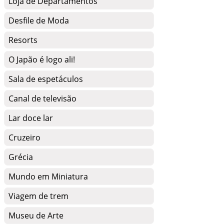
Loja de Departamentos
Desfile de Moda
Resorts
O Japão é logo ali!
Sala de espetáculos
Canal de televisão
Lar doce lar
Cruzeiro
Grécia
Mundo em Miniatura
Viagem de trem
Museu de Arte