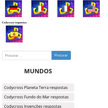
Codycross respuestas
Procurar
MUNDOS
Codycross Planeta Terra respostas
Codycross Fundo do Mar respostas
Codycross Invenções respostas