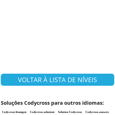
VOLTAR À LISTA DE NÍVEIS
Soluções Codycross para outros idiomas:
Codycross lösungen
Codycross soluzioni
Solution Codycross
Codycross answers