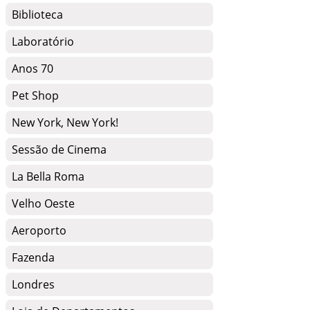
Biblioteca
Laboratório
Anos 70
Pet Shop
New York, New York!
Sessão de Cinema
La Bella Roma
Velho Oeste
Aeroporto
Fazenda
Londres