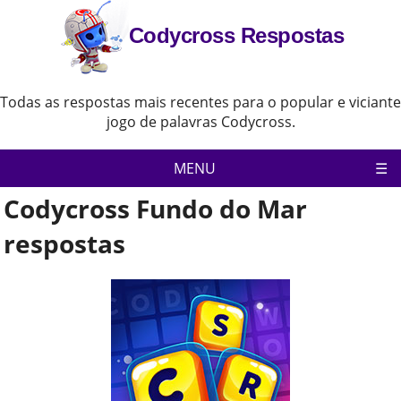
Codycross Respostas
Todas as respostas mais recentes para o popular e viciante
jogo de palavras Codycross.
MENU
Codycross Fundo do Mar
Pagina inicial
Política de Privacidade
respostas
Aviso Legal
Contate-Nos