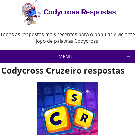
Codycross Respostas
Todas as respostas mais recentes para o popular e viciante
jogo de palavras Codycross.
MENU
Codycross Cruzeiro respostas
Pagina inicial
Política de Privacidade
Aviso Legal
Contate-Nos