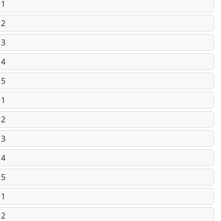
 1
 2
 3
 4
 5
 1
 2
 3
 4
 5
 1
 2