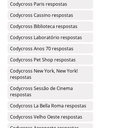
Codycross Paris respostas
Codycross Cassino respostas
Codycross Biblioteca respostas
Codycross Laboratório respostas
Codycross Anos 70 respostas
Codycross Pet Shop respostas
Codycross New York, New York!
respostas
Codycross Sessão de Cinema
respostas
Codycross La Bella Roma respostas
Codycross Velho Oeste respostas