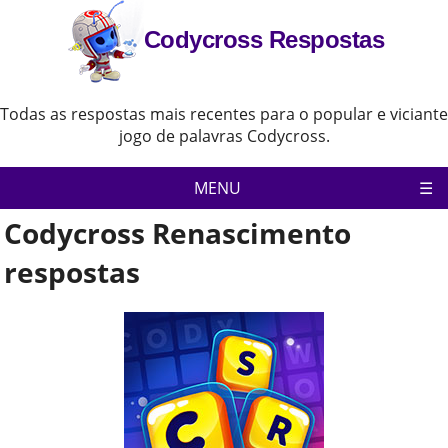
Codycross Respostas
Todas as respostas mais recentes para o popular e viciante
jogo de palavras Codycross.
MENU
Codycross Renascimento
Pagina inicial
Política de Privacidade
respostas
Aviso Legal
Contate-Nos