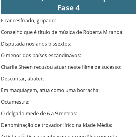
Fase 4
Ficar resfriado, gripado
:
Conselho que é título de música de Roberta Miranda
:
Disputada nos anos bissextos
:
O menor dos países escandinavos
:
Charlie Sheen recusou atuar neste filme de sucesso
:
Descontar, abater
:
Em maquiagem, atua como uma borracha
:
Octamestre
:
O delgado mede de 6 a 9 metros
:
Denominação de trovador lírico na Idade Média
:
Artista plástica que integrou o grupo Neoconcreto
: