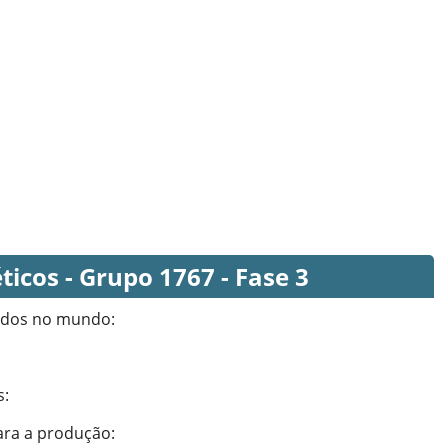
icos - Grupo 1767 - Fase 3
zados no mundo
:
s
:
ara a produção
: