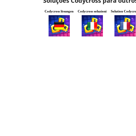
Soluções Codycross para outro
Codycross lösungen
Codycross soluzioni
Solution Codycro