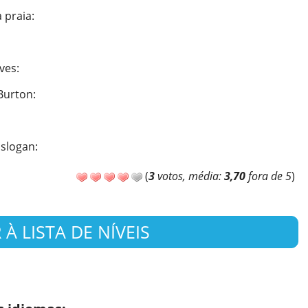
 praia
:
aves
:
 Burton
:
 slogan
:
(
3
votos, média:
3,70
fora de 5
)
À LISTA DE NÍVEIS