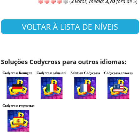
(
3
votos, média:
3,70
fora de 5
)
VOLTAR À LISTA DE NÍVEIS
Soluções Codycross para outros idiomas:
Codycross lösungen
Codycross soluzioni
Solution Codycross
Codycross answers
Codycross respuestas