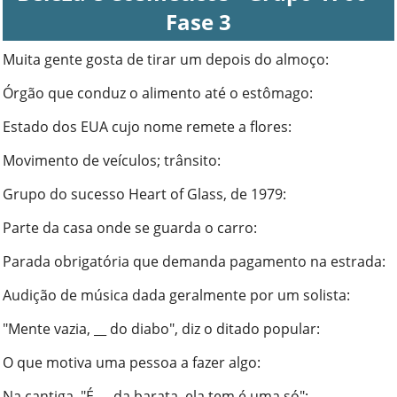
Fase 3
Muita gente gosta de tirar um depois do almoço
:
Órgão que conduz o alimento até o estômago
:
Estado dos EUA cujo nome remete a flores
:
Movimento de veículos; trânsito
:
Grupo do sucesso Heart of Glass, de 1979
:
Parte da casa onde se guarda o carro
:
Parada obrigatória que demanda pagamento na estrada
:
Audição de música dada geralmente por um solista
:
"Mente vazia, __ do diabo", diz o ditado popular
:
O que motiva uma pessoa a fazer algo
:
Na cantiga, "É __ da barata, ela tem é uma só"
: